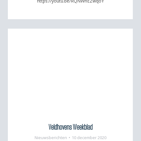
https://youtu.be/RQNWnEZwqoY
Veldhovens Weekblad
Nieuwsberichten
10 december 2020