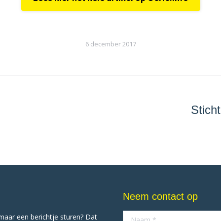
6 december 2017
Stich
Next
project:
Neem contact op
omaar een berichtje sturen? Dat
Naam *