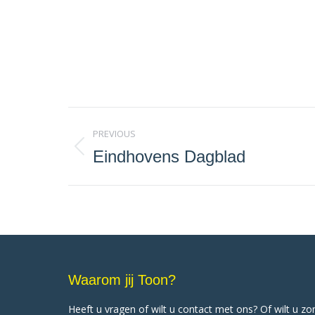
Project
PREVIOUS
navigation
Eindhovens Dagblad
Previous
project:
Waarom jij Toon?
Heeft u vragen of wilt u contact met ons? Of wilt u z