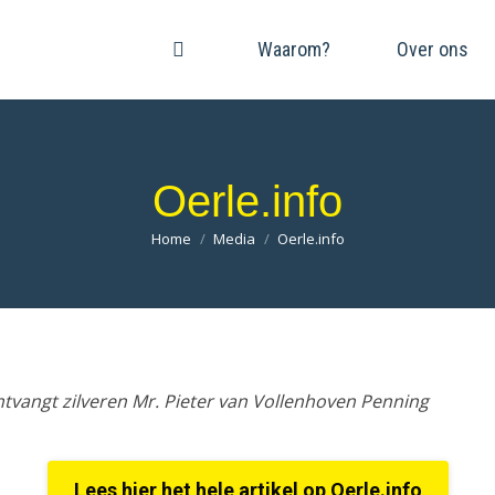
Waarom?
Over ons
Oerle.info
Je bent hier:
Home
Media
Oerle.info
ntvangt zilveren Mr. Pieter van Vollenhoven Penning
Lees hier het hele artikel op Oerle.info