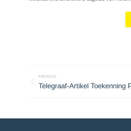
Project
PREVIOUS
navigation
Telegraaf-Artikel Toekenning 
Previous
project: