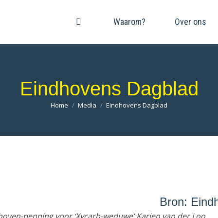
Waarom?
Over ons
Eindhovens Dagblad
Je bent hier:
Home
Media
Eindhovens Dagblad
Bron: Eind
hoven-penning voor ‘Xycarb-weduwe’ Karien van der Loo