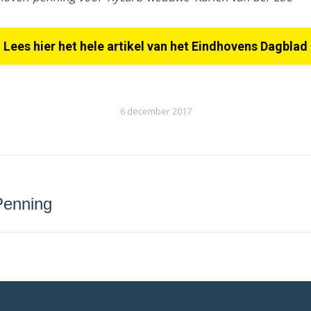
Lees hier het hele artikel van het Eindhovens Dagblad
6 december 2017
Penning
Next
project: