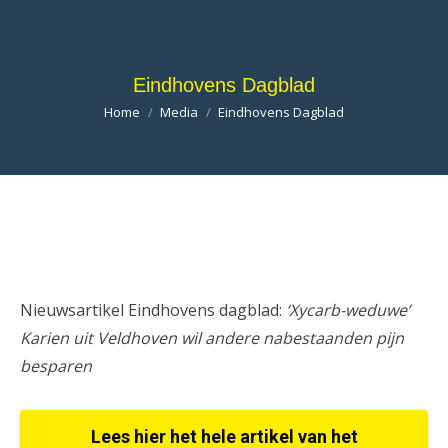
Eindhovens Dagblad
Je bent hier:
Home
Media
Eindhovens Dagblad
Nieuwsartikel Eindhovens dagblad:
‘Xycarb-weduwe’
Karien uit Veldhoven wil andere nabestaanden pijn
besparen
Lees hier het hele artikel van het