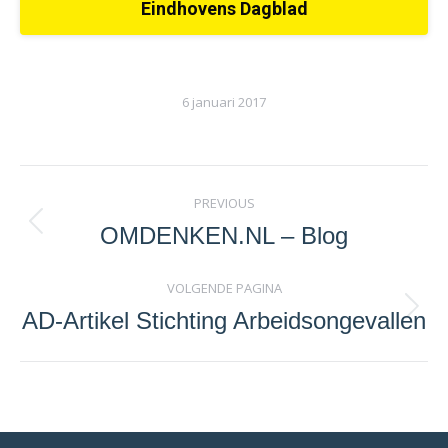
Eindhovens Dagblad
6 januari 2017
Project
PREVIOUS
navigation
OMDENKEN.NL – Blog
Previous
project:
VOLGENDE PAGINA
AD-Artikel Stichting Arbeidsongevallen
Next
project: