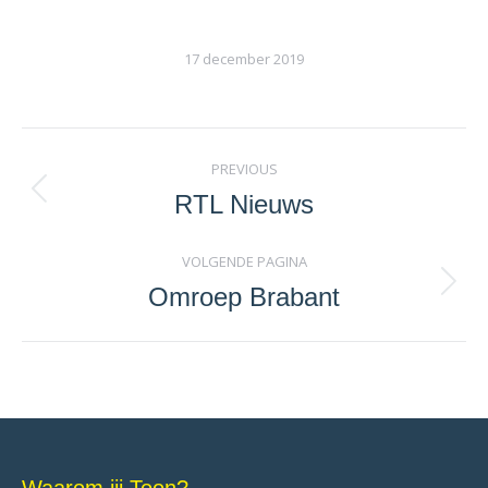
17 december 2019
Project
PREVIOUS
navigation
RTL Nieuws
Previous
project:
VOLGENDE PAGINA
Omroep Brabant
Next
project: