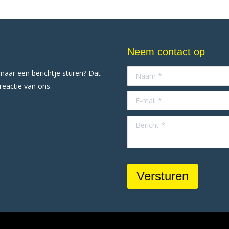
Neem contact op
omaar een berichtje sturen? Dat
Naam *
 reactie van ons.
E-mail *
Bericht *
Versturen