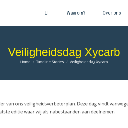
Waarom?
Over ons
Veiligheidsdag Xycarb
Je bent hier:
Home
Timeline Stories
Veiligheidsdag Xycarb
ader van ons veiligheidsverbeterplan. Deze dag vindt vanweg
laatste editie waar wij als nabestaanden aan deelnemen.