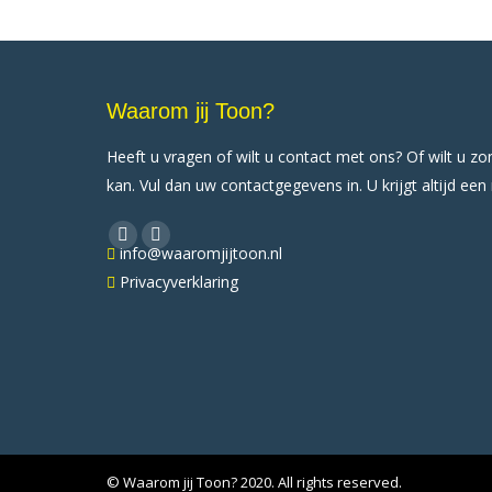
Waarom jij Toon?
Heeft u vragen of wilt u contact met ons? Of wilt u z
kan. Vul dan uw contactgegevens in. U krijgt altijd een
Vind ons op:
X
YouTube
info@waaromjijtoon.nl
page
page
Privacyverklaring
opens
opens
in
in
new
new
window
window
© Waarom jij Toon? 2020. All rights reserved.