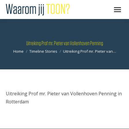
Uitreiking Prof mr. Pieter van Vollenhoven Penning
Je bent hier:
Home
Timeline Stories
Uitreiking Prof mr. Pieter van…
Uitreiking Prof mr. Pieter van Vollenhoven Penning in
Rotterdam