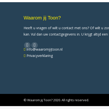
Waarom jij Toon?
Heeft u vragen of wilt u contact met ons? Of wilt u z
kan. Vul dan uw contactgegevens in. U krijgt altijd een
Vind ons op:
X
YouTube
info@waaromjijtoon.nl
page
page
Privacyverklaring
opens
opens
in
in
new
new
window
window
© Waarom jij Toon? 2020. All rights reserved.