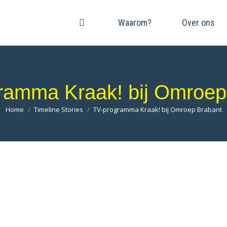
Waarom?
Over ons
ramma Kraak! bij Omroep
Je bent hier:
Home
Timeline Stories
TV-programma Kraak! bij Omroep Brabant