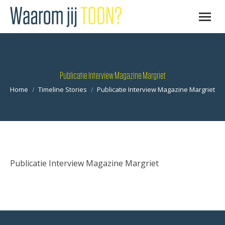
Publicatie Interview Magazine Margriet
Je bent hier:
Home
Timeline Stories
Publicatie Interview Magazine Margriet
Publicatie Interview Magazine Margriet