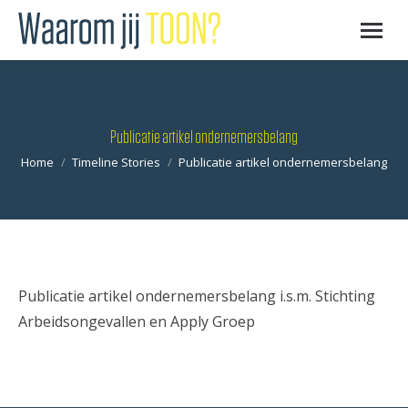
Publicatie artikel ondernemersbelang
Je bent hier:
Home
Timeline Stories
Publicatie artikel ondernemersbelang
Publicatie artikel ondernemersbelang i.s.m. Stichting
Arbeidsongevallen en Apply Groep