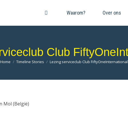
Waarom?
Over ons
rviceclub Club FiftyOneInt
Je bent hier:
Home
Timeline Stories
Lezing serviceclub Club FiftyOneInternational
n Mol (België)