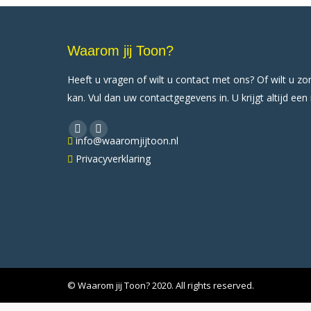
Waarom jij Toon?
Heeft u vragen of wilt u contact met ons? Of wilt u z
kan. Vul dan uw contactgegevens in. U krijgt altijd een
Vind ons op:
X
YouTube
info@waaromjijtoon.nl
page
page
Privacyverklaring
opens
opens
in
in
new
new
window
window
© Waarom jij Toon? 2020. All rights reserved.