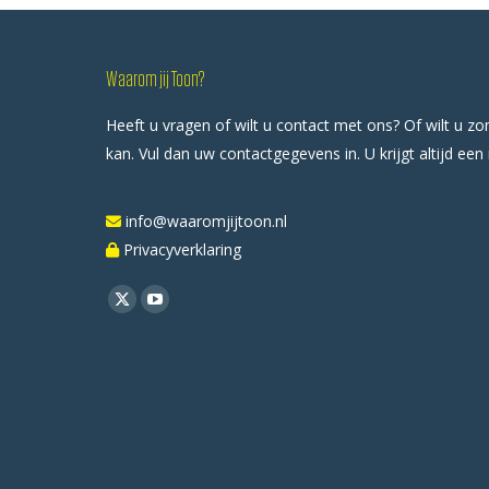
Waarom jij Toon?
Heeft u vragen of wilt u contact met ons? Of wilt u z
kan. Vul dan uw contactgegevens in. U krijgt altijd een
info@waaromjijtoon.nl
Privacyverklaring
Vind ons op:
X
YouTube
page
page
opens
opens
in
in
new
new
window
window