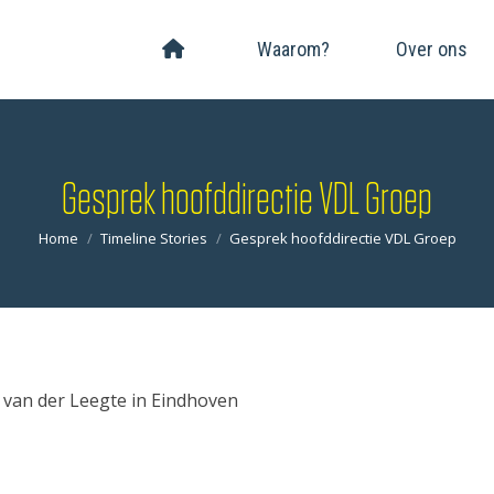
Waarom?
Over ons
Gesprek hoofddirectie VDL Groep
Je bent hier:
Home
Timeline Stories
Gesprek hoofddirectie VDL Groep
 van der Leegte in Eindhoven