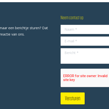
Neem contact op
omaar een berichtje sturen? Dat
Naam *
 reactie van ons.
E-mail *
Bericht *
Versturen