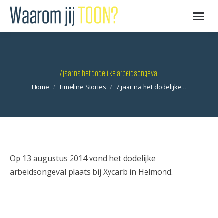
7 jaar na het dodelijke arbeidsongeval
Je bent hier:
Home
Timeline Stories
7 jaar na het dodelijke…
Op 13 augustus 2014 vond het dodelijke
arbeidsongeval plaats bij Xycarb in Helmond.